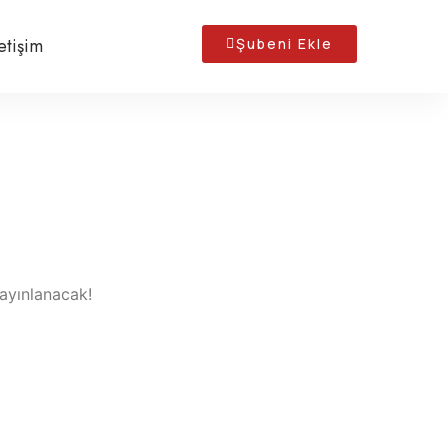
letişim
Şubeni Ekle
yayınlanacak!