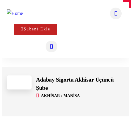
×
×
Şubeni Ekle
4
Adabay Sigorta Akhisar Üçüncü
Şube
AKHİSAR / MANİSA