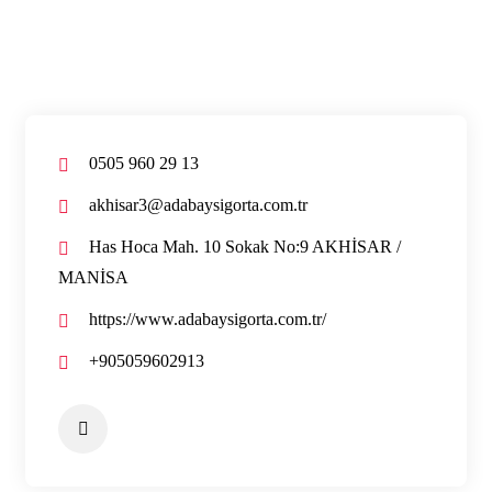
0505 960 29 13
akhisar3@adabaysigorta.com.tr
Has Hoca Mah. 10 Sokak No:9 AKHİSAR /
MANİSA
https://www.adabaysigorta.com.tr/
+905059602913