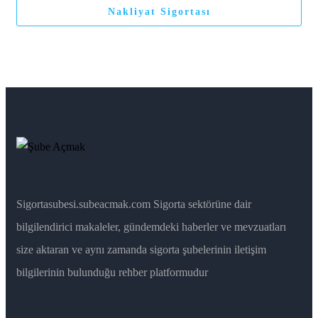
Nakliyat Sigortası
Sigortasubesi.subeacmak.com Sigorta sektörüne dair
bilgilendirici makaleler, gündemdeki haberler ve mevzuatları
size aktaran ve aynı zamanda sigorta şubelerinin iletişim
bilgilerinin bulunduğu rehber platformudur