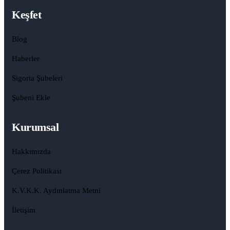
Keşfet
Blog
Haberler
Sigorta Şubeleri
Şubeni Ekle
Kurumsal
Hakkımızda
Çerez Politikası
K.V.K.K. Aydınlatma Metni
İletişim