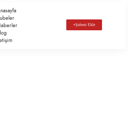
nasayfa
ubeler
aberler
Şubeni Ekle
log
letişim